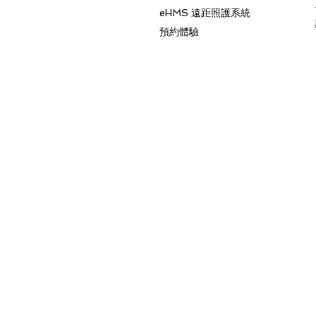
eHMS 遠距照護系統
​預約體驗