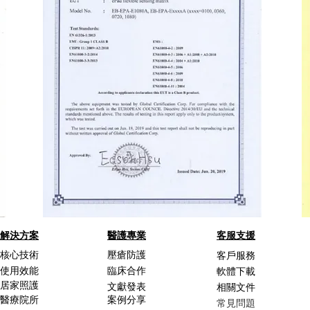
解決方案
醫護專業
客服支援
核心技術
壓瘡防護
客戶服務
使用效能
臨床合作
軟體下載
居家照護
文獻發表
相關文件
醫療院所
案例分享
常見問題