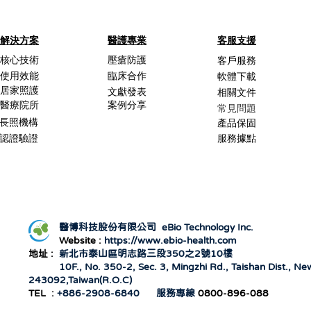
解決方案
醫護專業
客服支援
核心技術
壓瘡防護
客戶服務
使用效能
臨床合作
軟體下載
居家照護
文獻發表
相關文件
醫療院所
案例分享
常見問題
長照機構
產品保固
認證驗證
服務據點
醫博科技股份有限公司 eBio Technology Inc.
Website :
https://www.ebio-health.com
地址 :
新北市泰山區明志路三段350之2號10樓
10F., No. 350-2, Sec. 3, Mingzhi Rd., Taishan
Dist., New
243092,Taiwan(R.O.C)
TEL :
+886-2908-6840 服務專線
0800-896-088