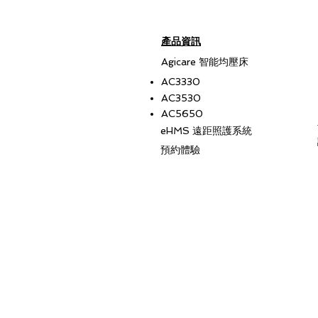
​產品資訊
​Agicare 智能均壓床
AC3330
AC3530
AC5650
eHMS 遠距照護系統
​預約體驗